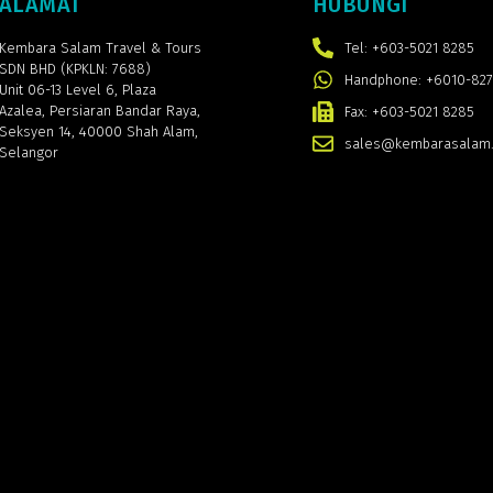
ALAMAT
HUBUNGI
Kembara Salam Travel & Tours
Tel: +603-5021 8285
SDN BHD (KPKLN: 7688)
Handphone: +6010-827
Unit 06-13 Level 6, Plaza
Azalea,
Persiaran Bandar Raya,
Fax: +603-5021 8285
Seksyen 14, 40000 Shah Alam,
sales@kembarasalam
Selangor