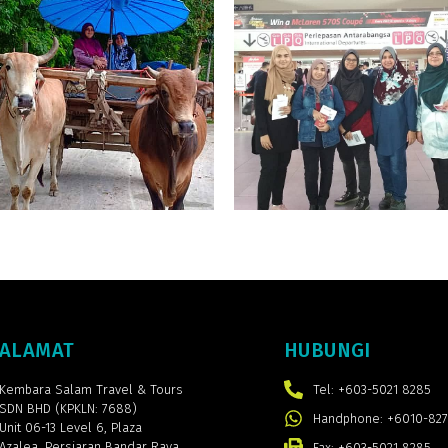
ALAMAT
HUBUNGI
Kembara Salam Travel & Tours
Tel: +603-5021 8285
SDN BHD (KPKLN: 7688)
Handphone: +6010-827
Unit 06-13 Level 6, Plaza
Azalea,
Persiaran Bandar Raya,
Fax: +603-5021 8285