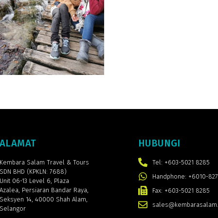
ALAMAT
HUBUNGI
Kembara Salam Travel & Tours
Tel: +603-5021 8285
SDN BHD (KPKLN: 7688)
Handphone: +6010-827
Unit 06-13 Level 6, Plaza
Azalea,
Persiaran Bandar Raya,
Fax: +603-5021 8285
Seksyen 14, 40000 Shah Alam,
sales@kembarasalam
Selangor