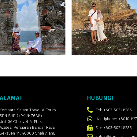
ALAMAT
HUBUNGI
Kembara Salam Travel & Tours
Tel: +603-5021 8285
SDN BHD (KPKLN: 7688)
Handphone: +6010-827
Unit 06-13 Level 6, Plaza
Azalea,
Persiaran Bandar Raya,
Fax: +603-5021 8285
Seksyen 14, 40000 Shah Alam,
sales@kembarasalam